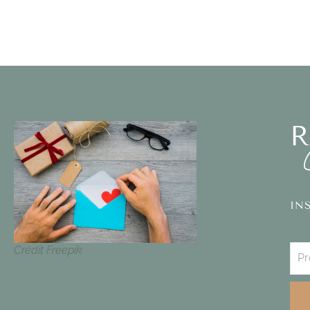
R
IN
Crédit Freepik