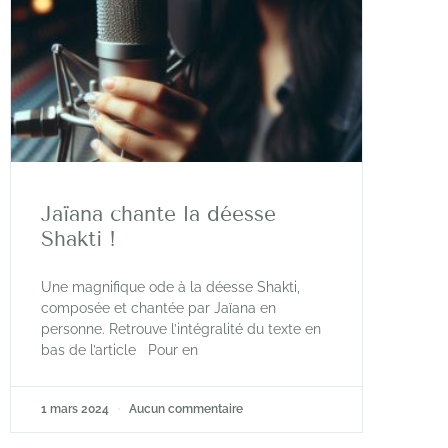
Jaïana chante la déesse
Shakti !
Une magnifique ode à la déesse Shakti,
composée et chantée par Jaïana en
personne. Retrouve l’intégralité du texte en
bas de l’article Pour en
1 mars 2024
Aucun commentaire