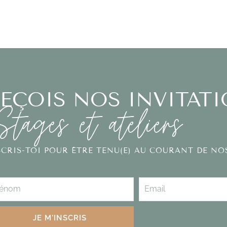
EÇOIS NOS INVITAT
Stages et ateliers
SCRIS-TOI POUR ÊTRE TENU(E) AU COURANT DE N
JE M'INSCRIS